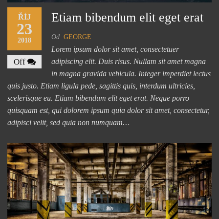
Etiam bibendum elit eget erat
ŘÍJ
23
Od
GEORGE
2018
Lorem ipsum dolor sit amet, consectetuer
Off
adipiscing elit. Duis risus. Nullam sit amet magna
in magna gravida vehicula. Integer imperdiet lectus
quis justo. Etiam ligula pede, sagittis quis, interdum ultricies,
scelerisque eu. Etiam bibendum elit eget erat. Neque porro
quisquam est, qui dolorem ipsum quia dolor sit amet, consectetur,
adipisci velit, sed quia non numquam…