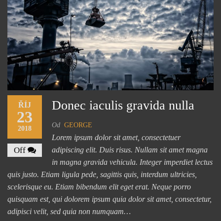
Donec iaculis gravida nulla
ŘÍJ
23
Od
GEORGE
2018
Lorem ipsum dolor sit amet, consectetuer
Off
adipiscing elit. Duis risus. Nullam sit amet magna
in magna gravida vehicula. Integer imperdiet lectus
quis justo. Etiam ligula pede, sagittis quis, interdum ultricies,
scelerisque eu. Etiam bibendum elit eget erat. Neque porro
quisquam est, qui dolorem ipsum quia dolor sit amet, consectetur,
adipisci velit, sed quia non numquam…