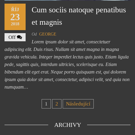
Cum sociis natoque penatibus
ŘÍJ
23
et magnis
2018
Od
GEORGE
Off
Lorem ipsum dolor sit amet, consectetuer
adipiscing elit. Duis risus. Nullam sit amet magna in magna
gravida vehicula. Integer imperdiet lectus quis justo. Etiam ligula
pede, sagittis quis, interdum ultricies, scelerisque eu. Etiam
bibendum elit eget erat. Neque porro quisquam est, qui dolorem
ipsum quia dolor sit amet, consectetur, adipisci velit, sed quia non
numquam…
1
2
Následující
ARCHIVY