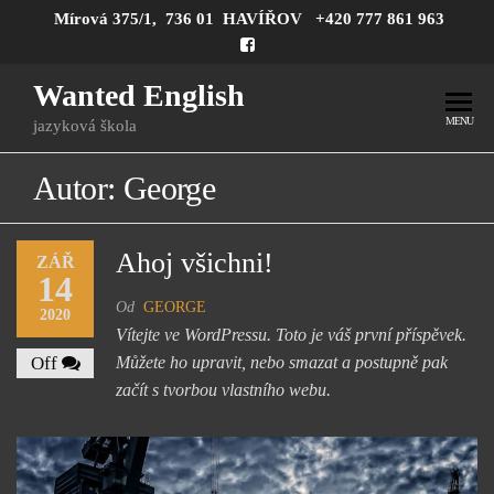
Mírová 375/1, 736 01 HAVÍŘOV
+420 777 861 963
Wanted English
MENU
jazyková škola
Autor:
George
Ahoj všichni!
ZÁŘ
14
Od
GEORGE
2020
Vítejte ve WordPressu. Toto je váš první příspěvek.
Off
Můžete ho upravit, nebo smazat a postupně pak
začít s tvorbou vlastního webu.