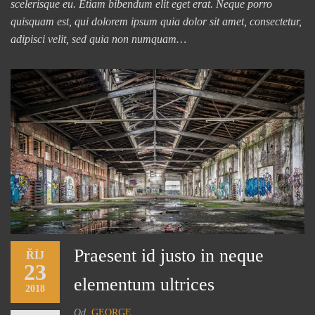
scelerisque eu. Etiam bibendum elit eget erat. Neque porro
quisquam est, qui dolorem ipsum quia dolor sit amet, consectetur,
adipisci velit, sed quia non numquam…
Praesent id justo in neque
ŘÍJ
23
elementum ultrices
2018
Od
GEORGE