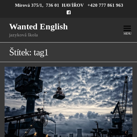
Mírová 375/1, 736 01 HAVÍŘOV
+420 777 861 963
Wanted English
MENU
jazyková škola
Štítek:
tag1